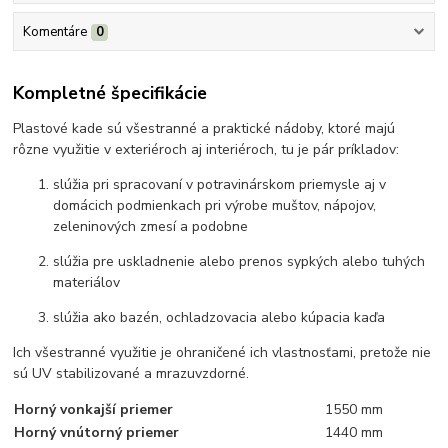
Komentáre
0
Kompletné špecifikácie
Plastové kade sú všestranné a praktické nádoby, ktoré majú
rôzne využitie v exteriéroch aj interiéroch, tu je pár príkladov:
slúžia pri spracovaní v potravinárskom priemysle aj v
domácich podmienkach pri výrobe muštov, nápojov,
zeleninových zmesí a podobne
slúžia pre uskladnenie alebo prenos sypkých alebo tuhých
materiálov
slúžia ako bazén, ochladzovacia alebo kúpacia kaďa
Ich všestranné využitie je ohraničené ich vlastnosťami, pretože nie
sú UV stabilizované a mrazuvzdorné.
Horný vonkajší priemer
1550 mm
Horný vnútorný priemer
1440 mm