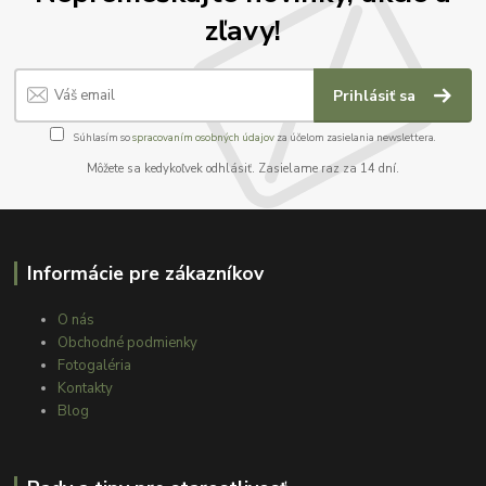
zľavy!
Prihlásiť sa
Súhlasím so
spracovaním osobných údajov
za účelom zasielania newslettera.
Môžete sa kedykoľvek odhlásiť. Zasielame raz za 14 dní.
Informácie pre zákazníkov
O nás
Obchodné podmienky
Fotogaléria
Kontakty
Blog