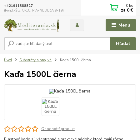
0
ks
+421911388827
za
0 €
(Pond.-Štv. 8-18, PIA-NEDEĽA 9-19)
Menu
Hľadať
Úvod
Substráty a hnojivá
Kaďa 1500L čierna
Kaďa 1500L čierna
Ohodnotiť produkt
Plastové kade sú všestranné a praktické nádoby, ktoré majú rôzne