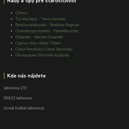
Rady a tipy pre starostlivosť
Citrusy
Tis obyčajný - Taxus baccata
Strelícia kráľovská - Strelitzia Reginae
Chamaerops humilis - Palmička nízka
Oleander - Nerium Oleander
Cyprus vždy zelený Totem
Cykas Revoluta ( Cykas Japonský)
Ole europea Olivovník európsky
Kde nás nájdete
Jablonica 237,
90632 Jablonica
(Areál Kaštieľ Jablonica)