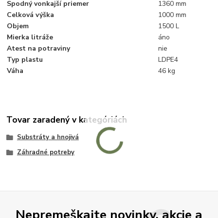
Spodný vonkajší priemer
1360 mm
Celková výška
1000 mm
Objem
1500 L
Mierka litráže
áno
Atest na potraviny
nie
Typ plastu
LDPE4
Váha
46 kg
Tovar zaradený v kategóriách
Substráty a hnojivá
Záhradné potreby
Nepremeškajte novinky, akcie a