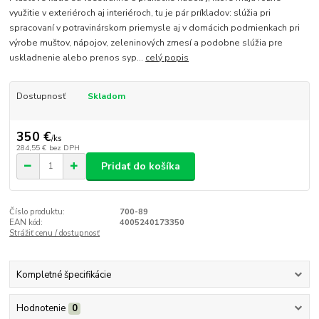
využitie v exteriéroch aj interiéroch, tu je pár príkladov: slúžia pri
spracovaní v potravinárskom priemysle aj v domácich podmienkach pri
výrobe muštov, nápojov, zeleninových zmesí a podobne slúžia pre
uskladnenie alebo prenos syp...
celý popis
Dostupnosť
Skladom
350 €
/
ks
284,55 €
bez DPH
Pridať do košíka
Číslo produktu:
700-89
EAN kód:
4005240173350
Strážiť cenu / dostupnosť
Kompletné špecifikácie
Hodnotenie
0