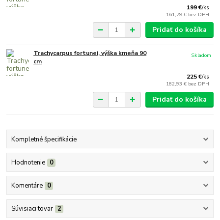
199 €
/
ks
161,79 €
bez DPH
Pridať do košíka
Trachycarpus fortunei, výška kmeňa 90
Skladom
cm
225 €
/
ks
182,93 €
bez DPH
Pridať do košíka
Kompletné špecifikácie
Hodnotenie
0
Komentáre
0
Súvisiaci tovar
2