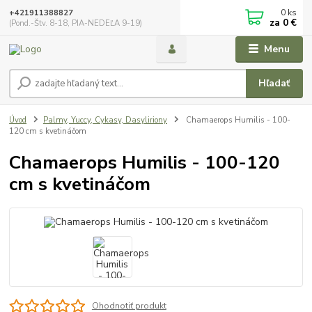
0
ks
+421911388827
za
0 €
(Pond.-Štv. 8-18, PIA-NEDEĽA 9-19)
Menu
Hľadať
Úvod
Palmy, Yuccy, Cykasy, Dasyliriony
Chamaerops Humilis - 100-
120 cm s kvetináčom
Chamaerops Humilis - 100-120
cm s kvetináčom
Ohodnotiť produkt