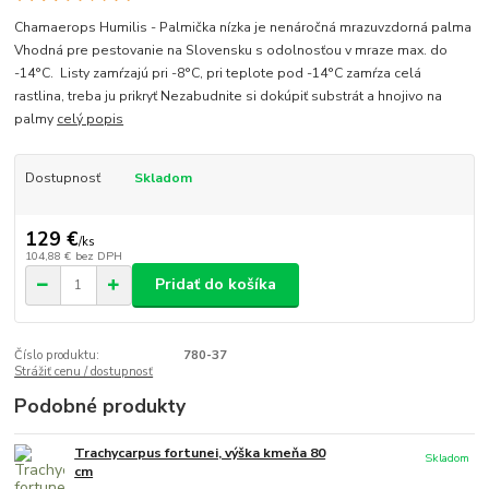
Chamaerops Humilis - Palmička nízka je nenáročná mrazuvzdorná palma
Vhodná pre pestovanie na Slovensku s odolnosťou v mraze max. do
-14°C. Listy zamŕzajú pri -8°C, pri teplote pod -14°C zamŕza celá
rastlina, treba ju prikryť Nezabudnite si dokúpiť substrát a hnojivo na
palmy
celý popis
Dostupnosť
Skladom
129 €
/
ks
104,88 €
bez DPH
Pridať do košíka
Číslo produktu:
780-37
Strážiť cenu / dostupnosť
Podobné produkty
Trachycarpus fortunei, výška kmeňa 80
Skladom
cm