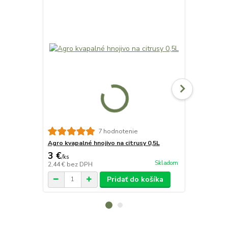
Agro CS NPK
7 hodnotenie
Agro kvapalné hnojivo na citrusy 0,5L
3 €
2,50 €
/
ks
/
ks
Skladom
2,44 €
bez DPH
2,03 €
bez D
Pridať do košíka