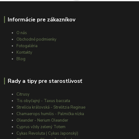
Informácie pre zákazníkov
O nás
Obchodné podmienky
Fotogaléria
Kontakty
Blog
Rady a tipy pre starostlivosť
Citrusy
Tis obyčajný - Taxus baccata
Strelícia kráľovská - Strelitzia Reginae
Chamaerops humilis - Palmička nízka
Oleander - Nerium Oleander
Cyprus vždy zelený Totem
Cykas Revoluta ( Cykas Japonský)