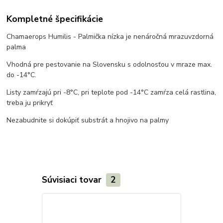
Kompletné špecifikácie
Chamaerops Humilis - Palmička nízka je nenáročná mrazuvzdorná
palma
Vhodná pre pestovanie na Slovensku s odolnosťou v mraze max.
do -14°C.
Listy zamŕzajú pri -8°C, pri teplote pod -14°C zamŕza celá rastlina,
treba ju prikryť
Nezabudnite si dokúpiť substrát a hnojivo na palmy
Súvisiaci tovar
2