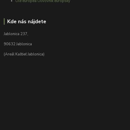
Ole europea Olivovník európsky
Kde nás nájdete
Jablonica 237,
90632 Jablonica
(Areál Kaštieľ Jablonica)