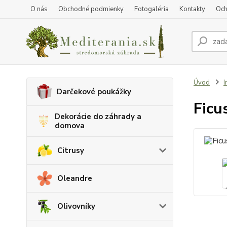
O nás
Obchodné podmienky
Fotogaléria
Kontakty
Och
Úvod
I
Darčekové poukážky
Ficu
Dekorácie do záhrady a
domova
Citrusy
Oleandre
Olivovníky