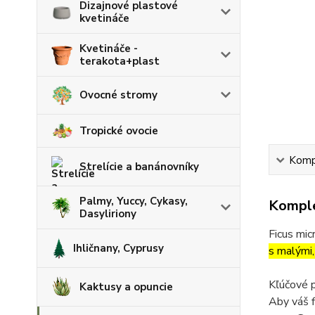
Dizajnové plastové
kvetináče
Kvetináče -
terakota+plast
Ovocné stromy
Tropické ovocie
Kompl
Strelície a banánovníky
Palmy, Yuccy, Cykasy,
Komple
Dasyliriony
Ficus mi
Ihličnany, Cyprusy
s malými,
Kľúčové p
Kaktusy a opuncie
Aby váš f