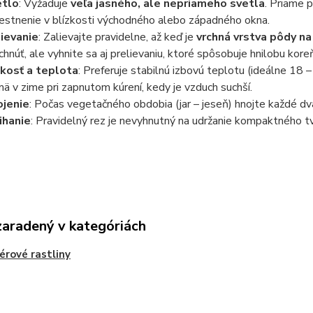
etlo
: Vyžaduje
veľa jasného, ale nepriameho svetla
. Priame p
estnenie v blízkosti východného alebo západného okna.
ievanie
: Zalievajte pravidelne, až keď je
vrchná vrstva pôdy n
chnúť, ale vyhnite sa aj prelievaniu, ktoré spôsobuje hnilobu kore
kosť a teplota
: Preferuje stabilnú izbovú teplotu (ideálne 18 
mä v zime pri zapnutom kúrení, kedy je vzduch suchší.
jenie
: Počas vegetačného obdobia (jar – jeseň) hnojte každé dva
ihanie
: Pravidelný rez je nevyhnutný na udržanie kompaktného tv
zaradený v kategóriách
iérové rastliny