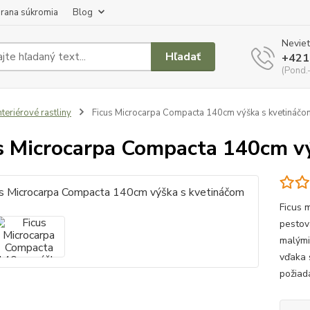
rana súkromia
Blog
Neviet
Hľadať
+421
(Pond.
nteriérové rastliny
Ficus Microcarpa Compacta 140cm výška s kvetináčo
s Microcarpa Compacta 140cm v
Ficus 
pestov
malými
vďaka 
požiada