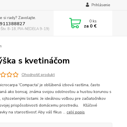
Prihlásenie
e si rady? Zavolajte.
0
ks
911388827
za
0 €
-Štv. 8-18, PIA-NEDEĽA 9-19)
m
ýška s kvetináčom
Ohodnotiť produkt
microcarpa 'Compacta' je obľúbená izbová rastlina, často
aná ako bonsaj, známa svojou odolnosťou a hustou korunou s
, sýtozelenými listami. Je ideálnou voľbou pre začiatočníkov
svojej prispôsobivosti domácemu prostrediu. Kľúčové
vky na starostlivosť Aby váš fikus ...
celý popis