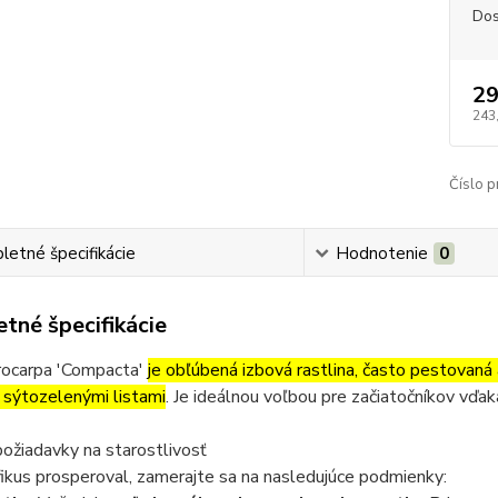
Dos
29
243
Číslo p
etné špecifikácie
Hodnotenie
0
tné špecifikácie
crocarpa 'Compacta'
je obľúbená izbová rastlina, často pestovaná
 sýtozelenými listami
. Je ideálnou voľbou pre začiatočníkov vďa
ožiadavky na starostlivosť
ikus prosperoval, zamerajte sa na nasledujúce podmienky: