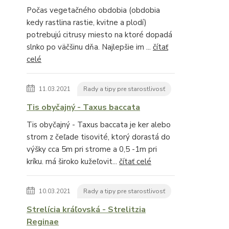
Počas vegetačného obdobia (obdobia
kedy rastlina rastie, kvitne a plodí)
potrebujú citrusy miesto na ktoré dopadá
slnko po väčšinu dňa. Najlepšie im ...
čítať
celé
11.03.2021
Rady a tipy pre starostlivosť
Tis obyčajný - Taxus baccata
Tis obyčajný - Taxus baccata je ker alebo
strom z čeľade tisovité, ktorý dorastá do
výšky cca 5m pri strome a 0,5 -1m pri
kríku. má široko kužeľovit...
čítať celé
10.03.2021
Rady a tipy pre starostlivosť
Strelícia kráľovská - Strelitzia
Reginae