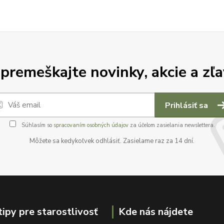
premeškajte novinky, akcie a zľa
Prihlásiť sa
Súhlasím so
spracovaním osobných údajov
za účelom zasielania newslettera.
Môžete sa kedykoľvek odhlásiť. Zasielame raz za 14 dní.
tipy pre starostlivosť
Kde nás nájdete