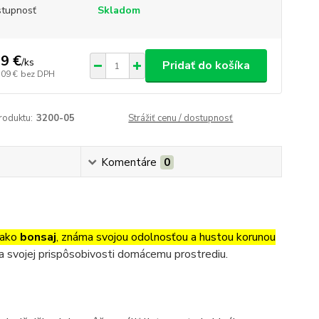
tupnosť
Skladom
9 €
/
ks
Pridať do košíka
,09 €
bez DPH
roduktu:
3200-05
Strážiť cenu / dostupnosť
Komentáre
0
 ako
bonsaj
, známa svojou odolnosťou a hustou korunou
ka svojej prispôsobivosti domácemu prostrediu.