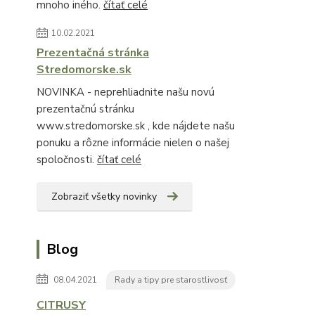
mnoho iného.
čítať celé
10.02.2021
Prezentačná stránka
Stredomorske.sk
NOVINKA - neprehliadnite našu novú
prezentačnú stránku
www.stredomorske.sk , kde nájdete našu
ponuku a rôzne informácie nielen o našej
spoločnosti.
čítať celé
Zobraziť všetky novinky
Blog
08.04.2021
Rady a tipy pre starostlivosť
CITRUSY