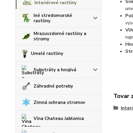
Sv
Interiérové rastliny
umi
Pol
Iné stredomorské
rastliny
vys
Vlh
Mrazuvzdorné rastliny a
naj
stromy
Hno
Str
Umelé rastliny
Substráty a hnojivá
Záhradné potreby
Tovar 
Zimná ochrana stromov
Inter
Vína Chateau Jablonica