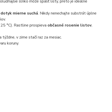
oludňajšie slnko môže spáliť listy, preto je ideálne
a dotyk mierne suchá
. Nikdy nenechajte substrát úplne
ňov.
– 25 °C). Rastline prospieva
občasné rosenie listov
,
 týždne, v zime stačí raz za mesiac.
aru koruny.