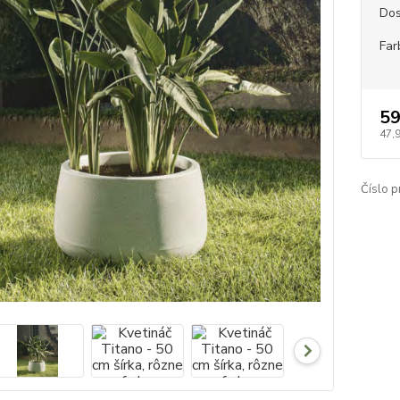
Dos
Far
59
47,
Číslo p