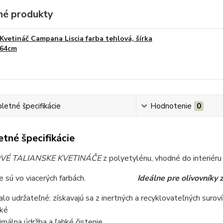
é produkty
Kvetináč Campana Liscia farba tehlová, šírka
64cm
etné špecifikácie
Hodnotenie
0
tné špecifikácie
VÉ TALIANSKE KVETINÁČE
z polyetylénu, vhodné do interiéru 
áče sú vo viacerých farbách.
Ideálne pre olivovníky
alo udržateľné: získavajú sa z inertných a recyklovateľných surov
ké
imálna údržba a ľahké čistenie