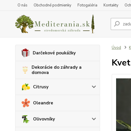
O nás
Obchodné podmienky
Fotogaléria
Kontakty
Och
Úvod
K
Darčekové poukážky
Kvet
Dekorácie do záhrady a
domova
Citrusy
Oleandre
Olivovníky