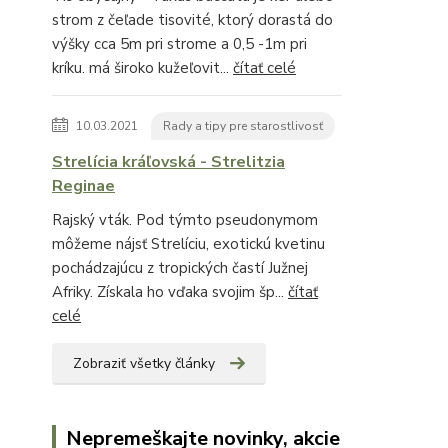
strom z čeľade tisovité, ktorý dorastá do
výšky cca 5m pri strome a 0,5 -1m pri
kríku. má široko kužeľovit...
čítať celé
10.03.2021
Rady a tipy pre starostlivosť
Strelícia kráľovská - Strelitzia
Reginae
Rajský vták. Pod týmto pseudonymom
môžeme nájsť Strelíciu, exotickú kvetinu
pochádzajúcu z tropických častí Južnej
Afriky. Získala ho vďaka svojim šp...
čítať
celé
Zobraziť všetky články
Nepremeškajte novinky, akcie