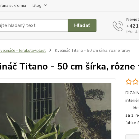
rana súkromia
Blog
Neviet
Hľadať
+421
(Pond.
vetináče - terakota+plast
Kvetináč Titano - 50 cm šírka, rôzne farby
ináč Titano - 50 cm šírka, rôzne
DIZAJ
inter
Ideáln
sa z i
ľahké č