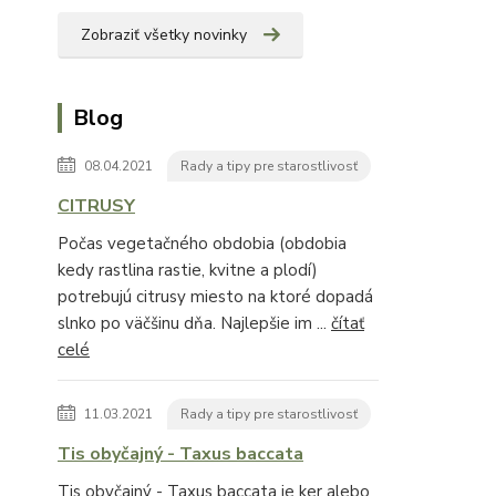
Zobraziť všetky novinky
Blog
08.04.2021
Rady a tipy pre starostlivosť
CITRUSY
Počas vegetačného obdobia (obdobia
kedy rastlina rastie, kvitne a plodí)
potrebujú citrusy miesto na ktoré dopadá
slnko po väčšinu dňa. Najlepšie im ...
čítať
celé
11.03.2021
Rady a tipy pre starostlivosť
Tis obyčajný - Taxus baccata
Tis obyčajný - Taxus baccata je ker alebo