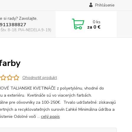
Prihlásenie
e si rady? Zavolajte.
0
ks
911388827
za
0 €
-Štv. 8-18, PIA-NEDEĽA 9-19)
 farby
Ohodnotiť produkt
NOVÉ TALIANSKE KVETINÁČE z polyetylénu, vhodné do
iéru a exteriéru. Kvetináče sú vo viacerých farbách.
e pre olivovníky za 100-250€. Trvalo udržateľné: získavajú
nertných a recyklovateľných surovín Ľahké Minimálna údržba a
istenie Odolné voči ...
celý popis