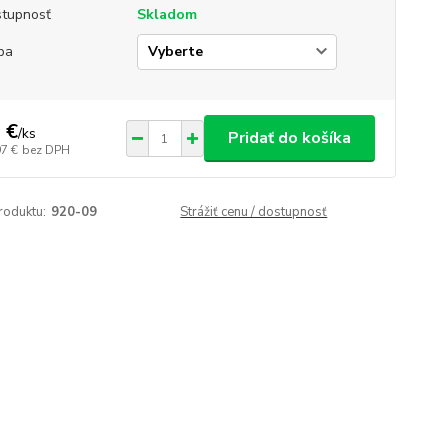
tupnosť
Skladom
ba
 €
/
ks
Pridať do košíka
97 €
bez DPH
roduktu:
920-09
Strážiť cenu / dostupnosť