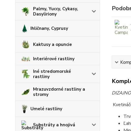
Podobn
Palmy, Yuccy, Cykasy,
Dasyliriony
Ihličnany, Cyprusy
Kaktusy a opuncie
Interiérové rastliny
Kompl
Iné stredomorské
rastliny
Komple
Mrazuvzdorné rastliny a
DIZAJNO
stromy
Kvetin
Umelé rastliny
Trv
Ľah
Substráty a hnojivá
Min