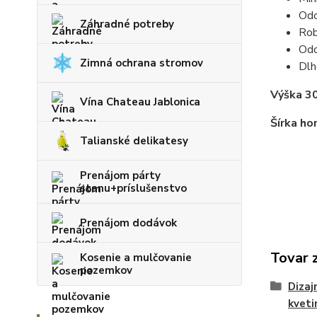
Odo
Záhradné potreby
Rob
Odo
Zimná ochrana stromov
Dlh
Výška 3
Vína Chateau Jablonica
Šírka ho
Talianské delikatesy
Prenájom párty
stanu+príslušenstvo
Prenájom dodávok
Tovar 
Kosenie a mulčovanie
pozemkov
Dizaj
kveti