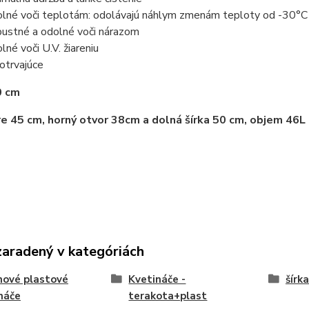
lné voči teplotám: odolávajú náhlym zmenám teploty od -30°C
ustné a odolné voči nárazom
lné voči U.V. žiareniu
otrvajúce
0 cm
re 45 cm, horný otvor 38cm a dolná šírka 50 cm, objem 46L
zaradený v kategóriách
nové plastové
Kvetináče -
šírk
náče
terakota+plast