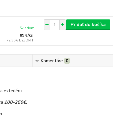
Pridať do košíka
Skladom
89 €
/
ks
72,36 €
bez DPH
Komentáre
0
a exteriéru.
 za 100-250€.
ín