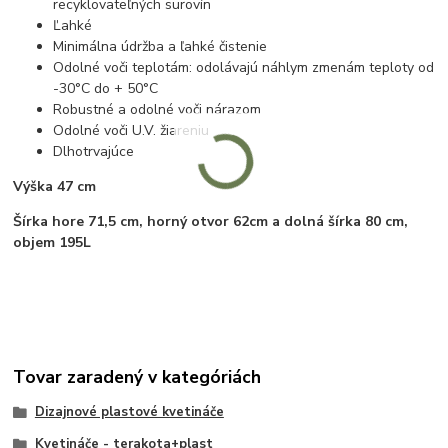
recyklovateľných surovín
Ľahké
Minimálna údržba a ľahké čistenie
Odolné voči teplotám: odolávajú náhlym zmenám teploty od
-30°C do + 50°C
Robustné a odolné voči nárazom
Odolné voči U.V. žiareniu
Dlhotrvajúce
Výška 47 cm
Šírka hore 71,5 cm, horný otvor 62cm a dolná šírka 80 cm,
objem 195L
Tovar zaradený v kategóriách
Dizajnové plastové kvetináče
Kvetináče - terakota+plast