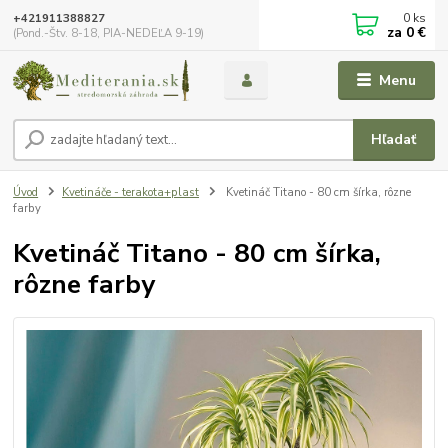
0
ks
+421911388827
za
0 €
(Pond.-Štv. 8-18, PIA-NEDEĽA 9-19)
Menu
Hľadať
Úvod
Kvetináče - terakota+plast
Kvetináč Titano - 80 cm šírka, rôzne
farby
Kvetináč Titano - 80 cm šírka,
rôzne farby