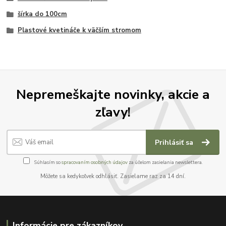
šírka do 100cm
Plastové kvetináče k väčším stromom
Nepremeškajte novinky, akcie a
zľavy!
Prihlásiť sa
Súhlasím so
spracovaním osobných údajov
za účelom zasielania newslettera.
Môžete sa kedykoľvek odhlásiť. Zasielame raz za 14 dní.
Informácie pre zákazníkov