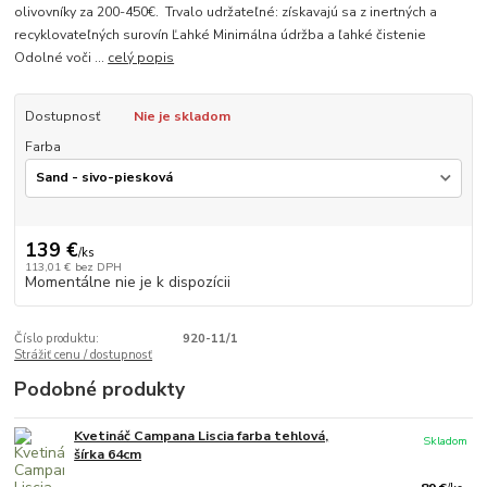
olivovníky za 200-450€. Trvalo udržateľné: získavajú sa z inertných a
recyklovateľných surovín Ľahké Minimálna údržba a ľahké čistenie
Odolné voči ...
celý popis
Dostupnosť
Nie je skladom
Farba
139 €
/
ks
113,01 €
bez DPH
Momentálne nie je k dispozícii
Číslo produktu:
920-11/1
Strážiť cenu / dostupnosť
Podobné produkty
Kvetináč Campana Liscia farba tehlová,
Skladom
šírka 64cm