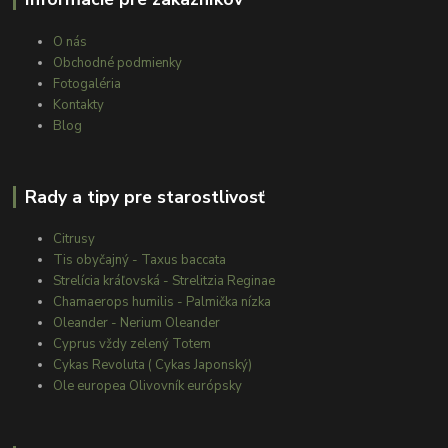
O nás
Obchodné podmienky
Fotogaléria
Kontakty
Blog
Rady a tipy pre starostlivosť
Citrusy
Tis obyčajný - Taxus baccata
Strelícia kráľovská - Strelitzia Reginae
Chamaerops humilis - Palmička nízka
Oleander - Nerium Oleander
Cyprus vždy zelený Totem
Cykas Revoluta ( Cykas Japonský)
Ole europea Olivovník európsky