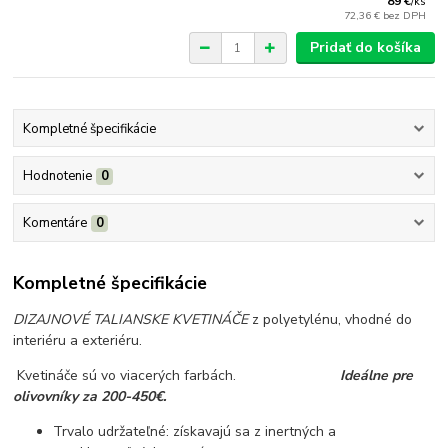
89 €
/
ks
72,36 €
bez DPH
Pridať do košíka
Kompletné špecifikácie
Hodnotenie
0
Komentáre
0
Kompletné špecifikácie
DIZAJNOVÉ TALIANSKE KVETINÁČE
z polyetylénu, vhodné do
interiéru a exteriéru.
Kvetináče sú vo viacerých farbách.
Ideálne pre
olivovníky za 200-450€.
Trvalo udržateľné: získavajú sa z inertných a