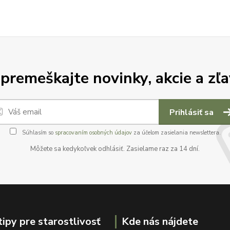
premeškajte novinky, akcie a zľa
Prihlásiť sa
Súhlasím so
spracovaním osobných údajov
za účelom zasielania newslettera.
Môžete sa kedykoľvek odhlásiť. Zasielame raz za 14 dní.
tipy pre starostlivosť
Kde nás nájdete