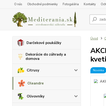
O nás
Obchodné podmienky
Fotogaléria
Kontakty
Och
Úvod
O
Darčekové poukážky
AKCI
Dekorácie do záhrady a
kvet
domova
Citrusy
Novinka
Oleandre
Olivovníky