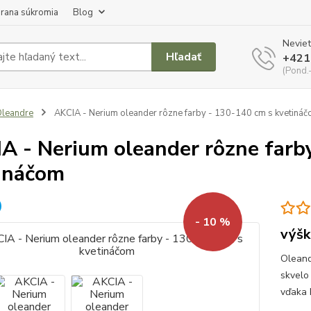
rana súkromia
Blog
Neviet
Hľadať
+421
(Pond.
leandre
AKCIA - Nerium oleander rôzne farby - 130-140 cm s kvetiná
A - Nerium oleander rôzne farb
ináčom
- 10 %
výšk
Oleand
skvelo
vďaka 