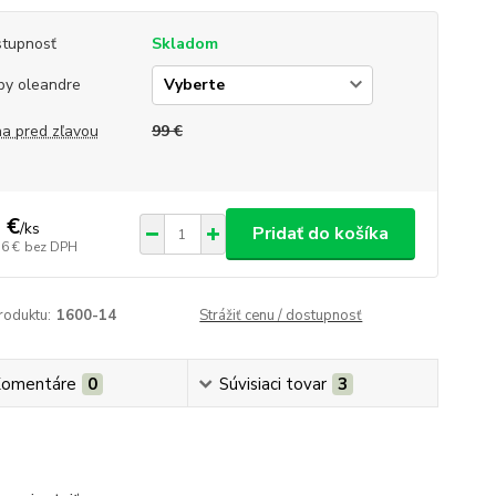
tupnosť
Skladom
by oleandre
a pred zľavou
99 €
 €
/
ks
Pridať do košíka
36 €
bez DPH
roduktu:
1600-14
Strážiť cenu / dostupnosť
omentáre
0
Súvisiaci tovar
3