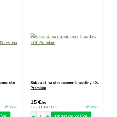
domorské
Substrát na stredozemné rastliny 40L
Premium
15 €
/
ks
Skladom
Skladom
12,20 €
bez DPH
šíka
Pridať do košíka