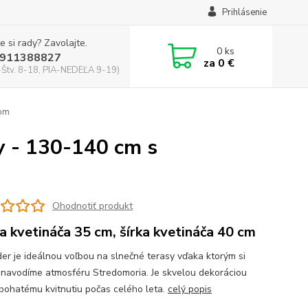
Prihlásenie
e si rady? Zavolajte.
0
ks
911388827
za
0 €
-Štv. 8-18, PIA-NEDEĽA 9-19)
čom
y - 130-140 cm s
Ohodnotiť produkt
a kvetináča 35 cm, šírka kvetináča 40 cm
er je ideálnou voľbou na slnečné terasy vďaka ktorým si
 navodíme atmosféru Stredomoria. Je skvelou dekoráciou
bohatému kvitnutiu počas celého leta.
celý popis