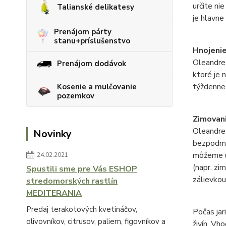
určite ni
Talianské delikatesy
je hlavne 
Prenájom párty
stanu+príslušenstvo
Hnojenie
Oleandre 
Prenájom dodávok
ktoré je 
týždenne
Kosenie a mulčovanie
pozemkov
Zimovani
Oleandre 
Novinky
bezpodmi
môžeme um
24.02.2021
(napr. zi
Spustili sme pre Vás ESHOP
zálievkou
stredomorských rastlín
MEDITERANIA
Predaj terakotových kvetináčov,
Počas jar
olivovníkov, citrusov, paliem, figovníkov a
živín. Vh