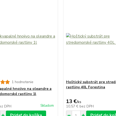
1 hodnotenie
Hoštický substrát pre stre
rastliny 40L Forestina
apalné hnojivo na oleandre a
edomorské rastliny 1l
13 €
/
ks
Skladom
ez DPH
10,57 €
bez DPH
Pridať do košíka
Pridať do ko