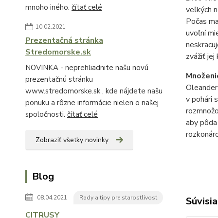
mnoho iného.
čítať celé
veľkých n
Počas ma
10.02.2021
uvoľní mi
Prezentačná stránka
neskracuj
Stredomorske.sk
zvážiť je
NOVINKA - neprehliadnite našu novú
Množeni
prezentačnú stránku
Oleander
www.stredomorske.sk , kde nájdete našu
v pohári
ponuku a rôzne informácie nielen o našej
rozmnožo
spoločnosti.
čítať celé
aby pôda 
rozkonáro
Zobraziť všetky novinky
Blog
08.04.2021
Rady a tipy pre starostlivosť
Súvisia
CITRUSY