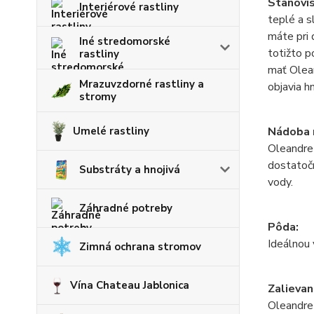
Stanovi
Interiérové rastliny
teplé a s
máte pri
Iné stredomorské
totižto p
rastliny
mať Olean
Mrazuvzdorné rastliny a
objavia h
stromy
Nádoba 
Umelé rastliny
Oleandre 
dostatočn
Substráty a hnojivá
vody.
Záhradné potreby
Pôda:
Ideálnou 
Zimná ochrana stromov
Vína Chateau Jablonica
Zalievan
Oleandre 