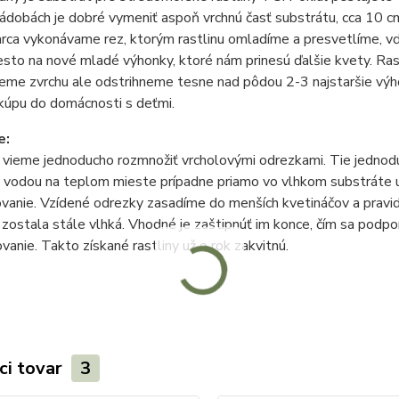
ádobách je dobré vymeniť aspoň vrchnú časť substrátu, cca 10 c
rca vykonávame rez, ktorým rastlinu omladíme a presvetlíme, v
esto na nové mladé výhonky, ktoré nám prinesú ďalšie kvety. Ras
eme zvrchu ale odstrihneme tesne nad pôdou 2-3 najstaršie výho
j kúpu do domácnosti s deťmi.
e:
 vieme jednoducho rozmnožiť vrcholovými odrezkami. Tie jedno
 s vodou na teplom mieste prípadne priamo vo vlhkom substráte
vanie. Vzídené odrezky zasadíme do menších kvetináčov a pravi
zostala stále vlhká. Vhodné je zaštipnúť im konce, čím sa podpor
vanie. Takto získané rastliny už o rok zakvitnú.
ci tovar
3