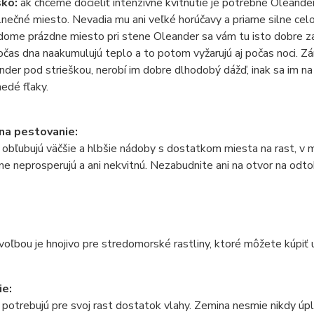
sko:
ak chceme docieliť intenzívne kvitnutie je potrebné Oleande
lnečné miesto. Nevadia mu ani veľké horúčavy a priame silne cel
 dome prázdne miesto pri stene Oleander sa vám tu isto dobre 
očas dna naakumulujú teplo a to potom vyžarujú aj počas noci. Z
der pod strieškou, nerobí im dobre dlhodobý dážď, inak sa im n
nedé fľaky.
na pestovanie:
obľubujú väčšie a hlbšie nádoby s dostatkom miesta na rast, v 
e neprosperujú a ani nekvitnú. Nezabudnite ani na otvor na odt
voľbou je hnojivo pre stredomorské rastliny, ktoré môžete kúpiť 
ie:
potrebujú pre svoj rast dostatok vlahy. Zemina nesmie nikdy úpl