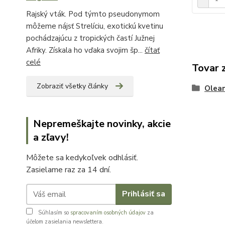
Rajský vták. Pod týmto pseudonymom
môžeme nájsť Strelíciu, exotickú kvetinu
pochádzajúcu z tropických častí Južnej
Afriky. Získala ho vďaka svojim šp...
čítať
celé
Tovar 
Zobraziť všetky články
Olea
Nepremeškajte novinky, akcie
a zľavy!
Môžete sa kedykoľvek odhlásiť.
Zasielame raz za 14 dní.
Prihlásiť sa
Súhlasím so
spracovaním osobných údajov
za
účelom zasielania newslettera.