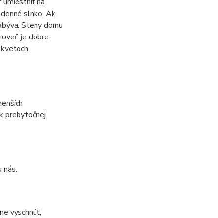
r umiestniť na
odenné slnko. Ak
zabýva. Steny domu
ároveň je dobre
a kvetoch
menších
ok prebytočnej
u nás.
ne vyschnúť,