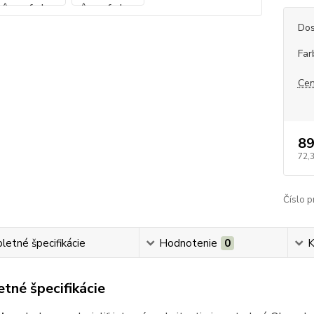
Dos
Far
Cen
89
72,
Číslo p
etné špecifikácie
Hodnotenie
0
K
tné špecifikácie