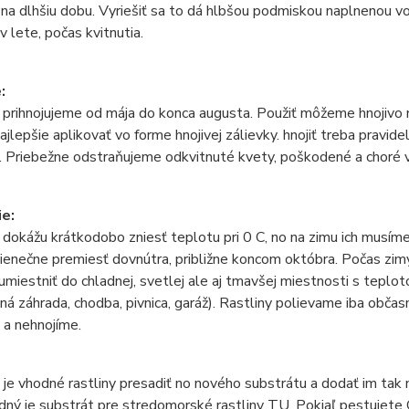
e na dlhšiu dobu. Vyriešiť sa to dá hlbšou podmiskou naplnenou v
v lete, počas kvitnutia.
:
prihnojujeme od mája do konca augusta. Použiť môžeme hnojivo 
najlepšie aplikovať vo forme hnojivej zálievky. hnojiť treba pravide
. Priebežne odstraňujeme odkvitnuté kvety, poškodené a choré 
e:
dokážu krátkodobo zniesť teplotu pri 0 C, no na zimu ich musím
enečne premiesť dovnútra, približne koncom októbra. Počas zim
iestniť do chladnej, svetlej ale aj tmavšej miestnosti s teplo
mná záhrada, chodba, pivnica, garáž). Rastliny polievame iba obča
 a nehnojíme.
i je vhodné rastliny presadiť no nového substrátu a dodať im tak
odný je substrát pre stredomorské rastliny TU. Pokiaľ pestujete