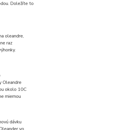
odou. Doležíte to
na oleandre,
lne raz
výhonky.
e
y Oleandre
tou okolo 10C
sne miernou
 novú dávku
 Oleander vo