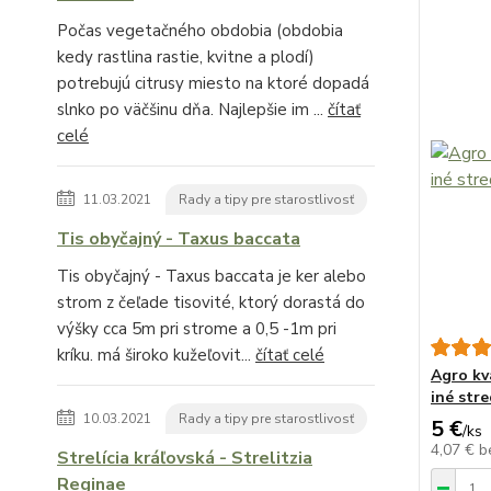
Počas vegetačného obdobia (obdobia
kedy rastlina rastie, kvitne a plodí)
potrebujú citrusy miesto na ktoré dopadá
slnko po väčšinu dňa. Najlepšie im ...
čítať
celé
11.03.2021
Rady a tipy pre starostlivosť
Tis obyčajný - Taxus baccata
Tis obyčajný - Taxus baccata je ker alebo
strom z čeľade tisovité, ktorý dorastá do
výšky cca 5m pri strome a 0,5 -1m pri
kríku. má široko kužeľovit...
čítať celé
Agro kv
iné str
10.03.2021
Rady a tipy pre starostlivosť
5 €
/
ks
4,07 €
b
Strelícia kráľovská - Strelitzia
Reginae