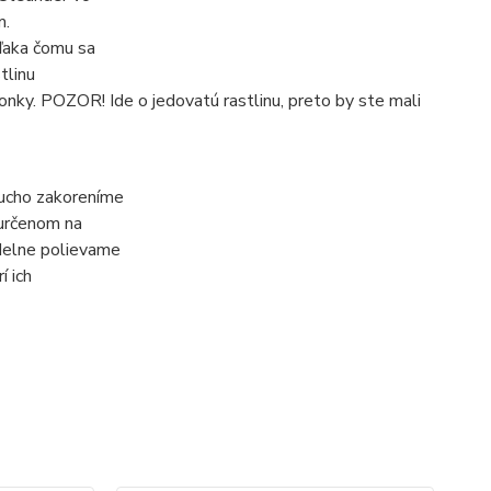
m.
ďaka čomu sa
tlinu
nky. POZOR! Ide o jedovatú rastlinu, preto by ste mali
ducho zakoreníme
 určenom na
delne polievame
í ich